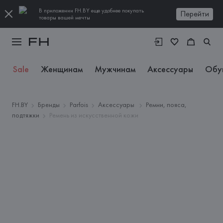
В приложении FH.BY еще удобнее покупать
Перейти
товары вашей мечты
Sale
Женщинам
Мужчинам
Аксессуары
Обу
FH.BY
Бренды
Parfois
Аксессуары
Ремни, пояса,
подтяжки
Ремень из искусственной кожи