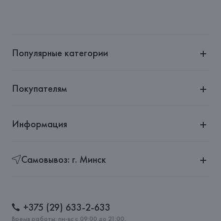
Тимирязева, 72A
Производитель: 
Ichendorf Milano
Адрес: 
ИТАЛИЯ, 
Via Giuseppe Ripamonti, 101 20141 Милан 
(Мичиана) – Италия
Популярные категории
Страна происхождения товара: 
КИТАЙ
Покупателям
Информация
Самовывоз: г. Минск
+375 (29) 633-2-633
Время работы: пн-вс с 09:00 до 21:00,