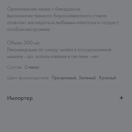
Оригинальная чашка с блюдцем из 
высококачественного боросиликатного стекла 
позволит насладиться любимым напитком и создаст 
особое настроение.

Объем: 300 мл.

Рекомендации по уходу: мойка в посудомоечной 
машине - да; использование в свч печи - нет.
Состав
:
Стекло
Цвет производителя
:
Прозрачный; Зеленый;  Красный
Импортер
Импортер: 
Закрытое акционерное общество «Сквирел-
Строй»
Адрес: 
Республика Беларусь, 220035, г. Минск, ул. 