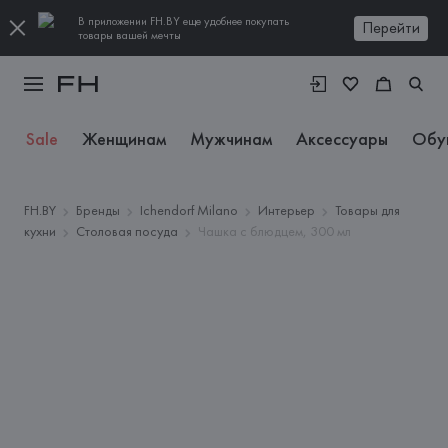
В приложении FH.BY еще удобнее покупать
Перейти
товары вашей мечты
Sale
Женщинам
Мужчинам
Аксессуары
Обу
FH.BY
Бренды
Ichendorf Milano
Интерьер
Товары для
кухни
Столовая посуда
Чашка с блюдцем, 300 мл