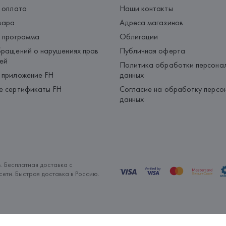
 оплата
Наши контакты
вара
Адреса магазинов
 программа
Облигации
ращений о нарушениях прав
Публичная оферта
ей
Политика обработки персона
 приложение FH
данных
е сертификаты FH
Согласие на обработку персо
данных
. Бесплатная доставка с
ети. Быстрая доставка в Россию.