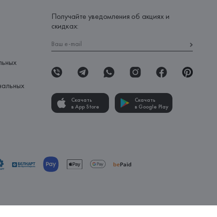
Получайте уведомления об акциях и
скидках:
льных
нальных
Скачать
Скачать
в App Store
в Google Play