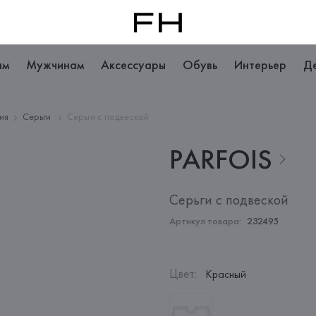
ам
Мужчинам
Аксессуары
Обувь
Интерьер
Д
ия
Серьги
Серьги с подвеской
PARFOIS
Серьги с подвеской
Артикул товара:
232495
Цвет
:
Красный