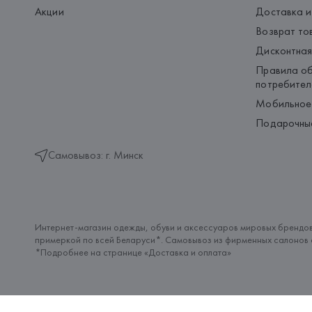
Акции
Доставка и
Возврат то
Дисконтная
Правила об
потребител
Мобильное
Подарочны
Самовывоз: г. Минск
Интернет-магазин одежды, обуви и аксессуаров мировых брендов
примеркой по всей Беларуси*. Самовывоз из фирменных салонов с
*Подробнее на странице «
Доставка и оплата
»