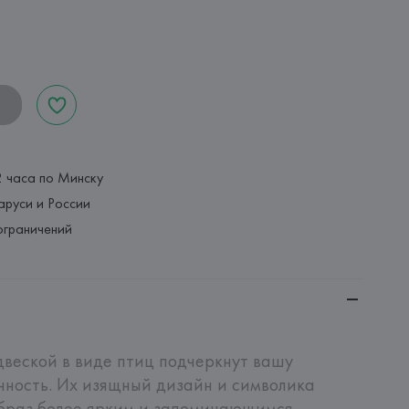
2 часа по Минску
аруси и России
ограничений
двеской в виде птиц подчеркнут вашу 
нность. Их изящный дизайн и символика 
браз более ярким и запоминающимся.