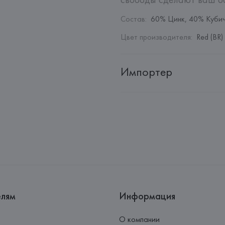
Состав
:
60% Цинк, 40% Кубич
Цвет производителя
:
Red (BR)
Импортер
Импортер: 
Общество с дополн
Адрес: 
Республика Беларусь, 2
Производитель: 
Barata & Ramil
Адрес: 
ПОРТУГАЛИЯ, 
Barata &
Rio Tinto,
Страна происхождения товара
елям
Информация
О компании