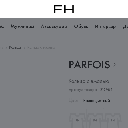
ам
Мужчинам
Аксессуары
Обувь
Интерьер
Д
ия
Кольца
Кольцо с эмалью
PARFOIS
Кольцо с эмалью
Артикул товара:
219983
Цвет
:
Разноцветный