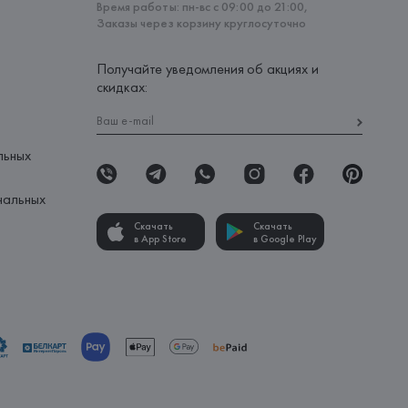
Время работы: пн-вс с 09:00 до 21:00,
Заказы через корзину круглосуточно
Получайте уведомления об акциях и
скидках:
льных
нальных
Скачать
Скачать
в App Store
в Google Play