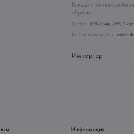
Кольцо с эмалью добави
образы.
Состав
:
80% Цинк, 20% Эмал
Цвет производителя
:
Multicol
Импортер
Импортер: 
Общество с дополн
Адрес: 
Республика Беларусь, 2
Производитель: 
Barata & Ramil
Адрес: 
ПОРТУГАЛИЯ, 
Barata &
Rio Tinto,
Страна происхождения товара
елям
Информация