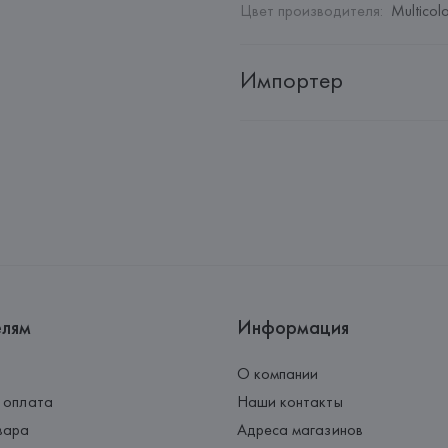
Цвет производителя
:
Multicol
Импортер
Импортер: 
Общество с дополн
Адрес: 
Республика Беларусь, 2
Производитель: 
Barata & Ramil
Адрес: 
ПОРТУГАЛИЯ, 
Barata &
Rio Tinto,
Страна происхождения товара
елям
Информация
О компании
 оплата
Наши контакты
вара
Адреса магазинов