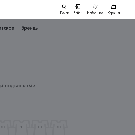
Поиск
Войти
Избранное
Корзина
етское
Бренды
ми подвесками