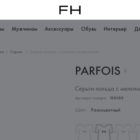
ам
Мужчинам
Аксессуары
Обувь
Интерьер
Д
ия
Серьги
Серьги-кольца с мелкими подвесками
PARFOIS
Серьги-кольца с мелки
Артикул товара:
188088
Цвет
:
Разноцветный