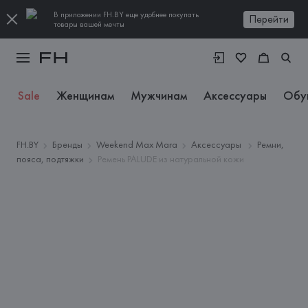
В приложении FH.BY еще удобнее покупать
Перейти
товары вашей мечты
Sale
Женщинам
Мужчинам
Аксессуары
Обу
FH.BY
Бренды
Weekend Max Mara
Аксессуары
Ремни,
пояса, подтяжки
Ремень PALUDE из натуральной кожи