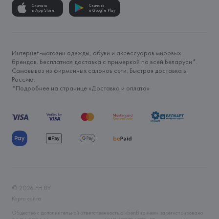
Скачать
Скачать
в App Store
в Google Play
Интернет-магазин одежды, обуви и аксессуаров мировых
брендов. Бесплатная доставка с примеркой по всей Беларуси*.
Самовывоз из фирменных салонов сети. Быстрая доставка в
Россию.
*Подробнее на странице «
Доставка и оплата
»
©
2026
FH.BY
Карта сайта
Общество с дополнительной ответственностью «БелВиринея» зарегистрировано