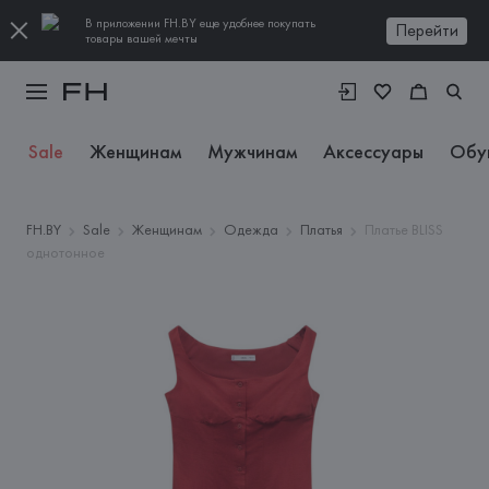
В приложении FH.BY еще удобнее покупать
Перейти
товары вашей мечты
Sale
Женщинам
Мужчинам
Аксессуары
Обу
FH.BY
Sale
Женщинам
Одежда
Платья
Платье BLISS
однотонное