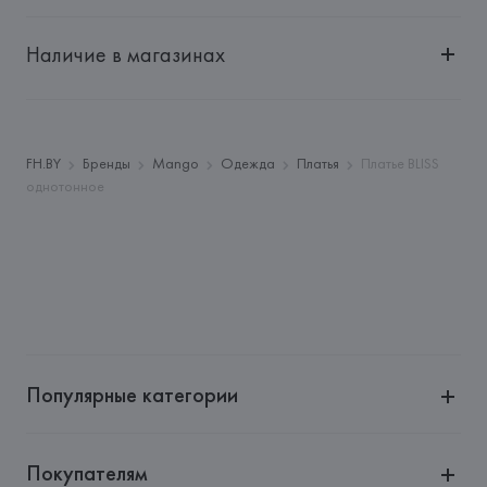
Импортер: 
Общество с дополнительной ответственностью 
"Белмаркетцентр"
Наличие в магазинах
Адрес: 
Республика Беларусь, 220030, г. Минск, ул. 
Немига, 5, пом. 39, ком. 1
Производитель: 
MANGO MNG, S.A.
Адрес: 
ИСПАНИЯ, 
MANGO MNG, S.A., Via Augusta 10 
FH.BY
Бренды
Mango
Одежда
Платья
Платье BLISS
(Pol. Ind. Riera de Caldes), 08184 Palau-Solità i Plegamans 
однотонное
(Barcelona),
Страна происхождения товара: 
КАМБОДЖА
Популярные категории
Покупателям