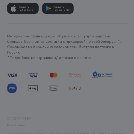
Скачать
Скачать
в App Store
в Google Play
Интернет-магазин одежды, обуви и аксессуаров мировых
брендов. Бесплатная доставка с примеркой по всей Беларуси*.
Самовывоз из фирменных салонов сети. Быстрая доставка в
Россию.
*Подробнее на странице «
Доставка и оплата
»
©
2026
FH.BY
Карта сайта
Общество с дополнительной ответственностью «БелВиринея» зарегистрировано