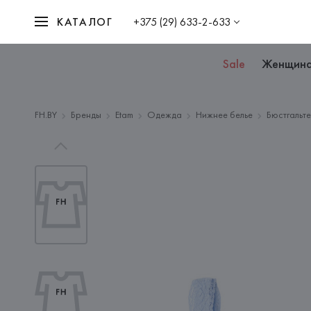
КАТАЛОГ
+375 (29) 633-2-633
Sale
Женщин
FH.BY
Бренды
Etam
Одежда
Нижнее белье
Бюстгальт