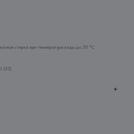
катная стирка при температуре воды до 30 °C
L (20)
ительной ответственностью "БелВиринея"
20030, г. Минск, ул. Немига, 5, пом. 39
SA
ie SA, 57/59 Rue Henri Barbusse 92110 Clichy,