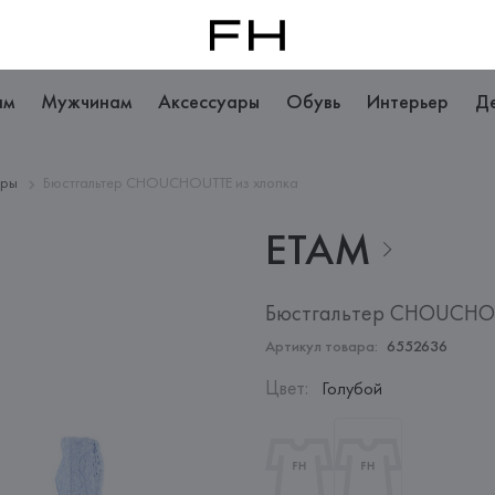
ам
Мужчинам
Аксессуары
Обувь
Интерьер
Д
еры
Бюстгальтер CHOUCHOUTTE из хлопка
ETAM
Бюстгальтер CHOUCHOU
Артикул товара:
6552636
Цвет
:
Голубой