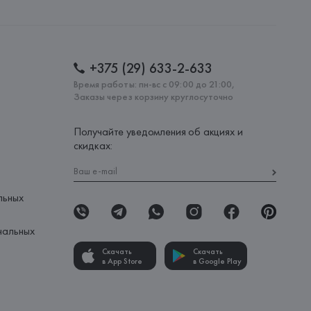
: 
БАНГЛАДЕШ
+375 (29) 633-2-633
Время работы: пн-вс с 09:00 до 21:00,
Заказы через корзину круглосуточно
Получайте уведомления об акциях и
скидках:
льных
нальных
Скачать
Скачать
в App Store
в Google Play