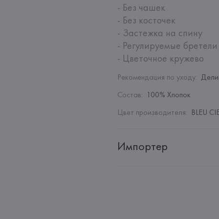
- Без чашек

- Без косточек

- Застежка на спину

- Регулируемые бретели

- Цветочное кружево
Рекомендация по уходу
:
Дели
Состав
:
100% Хлопок
Цвет производителя
:
BLEU CIE
Импортер
Импортер: 
Общество с дополн
Адрес: 
Республика Беларусь, 2
Производитель: 
Etam Lingerie 
Адрес: 
ФРАНЦИЯ, 
Etam Linger