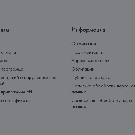
Страна происхождения товара
елям
Информация
О компании
 оплата
Наши контакты
вара
Адреса магазинов
 программа
Облигации
ращений о нарушениях прав
Публичная оферта
ей
Политика обработки персона
 приложение FH
данных
е сертификаты FH
Согласие на обработку персо
данных