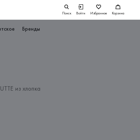
Поиск
Войти
Избранное
Корзина
етское
Бренды
TTE из хлопка