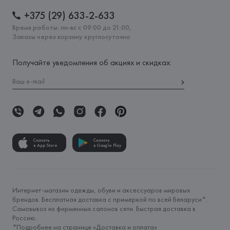
+375 (29) 633-2-633
Время работы: пн-вс с 09:00 до 21:00,
Заказы через корзину круглосуточно
Получайте уведомления об акциях и скидках:
Скачать
Скачать
в App Store
в Google Play
Интернет-магазин одежды, обуви и аксессуаров мировых
брендов. Бесплатная доставка с примеркой по всей Беларуси*.
Самовывоз из фирменных салонов сети. Быстрая доставка в
Россию.
*Подробнее на странице «
Доставка и оплата
»