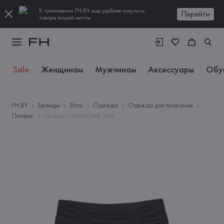
В приложении FH.BY еще удобнее покупать
Перейти
товары вашей мечты
Sale
Женщинам
Мужчинам
Аксессуары
Обу
FH.BY
Бренды
Etam
Одежда
Одежда для плавания
Плавки
Плавки HARMONIE SWI