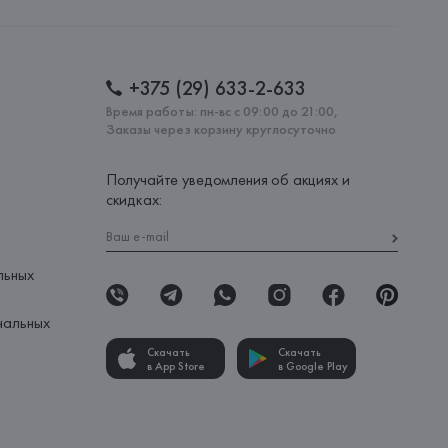
: 
ИТАЛИЯ
+375 (29) 633-2-633
Время работы: пн-вс с 09:00 до 21:00,
Заказы через корзину круглосуточно
Получайте уведомления об акциях и
скидках:
льных
нальных
Скачать
Скачать
в App Store
в Google Play