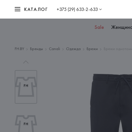
КАТАЛОГ
+375 (29) 633-2-633
Sale
Женщин
FH.BY
Бренды
Canali
Одежда
Брюки
Брюки однотон