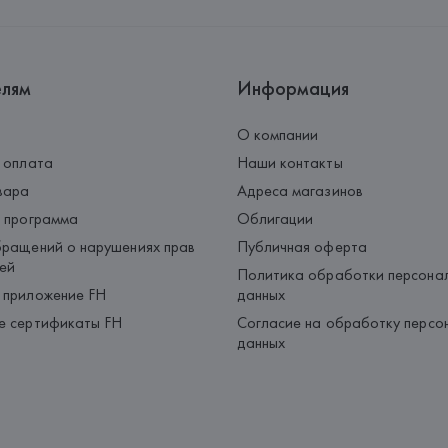
Страна происхождения товара
елям
Информация
О компании
 оплата
Наши контакты
вара
Адреса магазинов
 программа
Облигации
ращений о нарушениях прав
Публичная оферта
ей
Политика обработки персона
 приложение FH
данных
е сертификаты FH
Согласие на обработку персо
данных