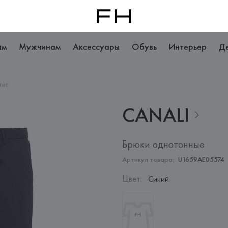
ам
Мужчинам
Аксессуары
Обувь
Интерьер
Д
ные
CANALI
Брюки однотонные
Артикул товара:
U1659AE05574
Цвет
:
Синий