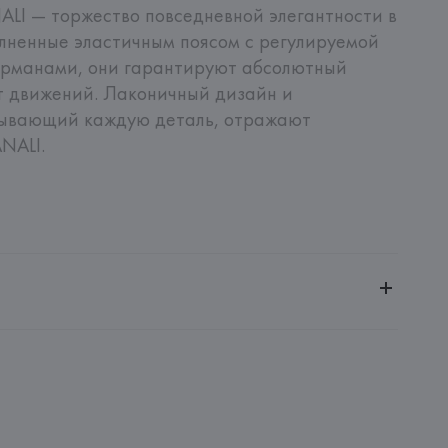
I — торжество повседневной элегантности в 
лненные эластичным поясом с регулируемой 
арманами, они гарантируют абсолютный 
 движений. Лаконичный дизайн и 
тывающий каждую деталь, отражают 
NALI.
ительной ответственностью "БелВиринея"
20030, г. Минск, ул. Немига, 5, пом. 39
, Via Lombardia, 17/19 20845 Sovico,