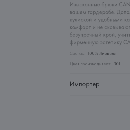
Изысканные брюки CANAL
вашем гардеробе. Допо
кулиской и удобными к
комфорт и не сковывают
безупречный крой, учи
фирменную эстетику CA
Состав
:
100% Лиоцелл
Цвет производителя
:
301
Импортер
Импортер: 
Общество с дополн
Адрес: 
Республика Беларусь, 2
Производитель: 
CANALI S.P.A.
Адрес: 
ИТАЛИЯ, 
CANALI S.P.A.