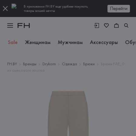
В приложении FH.BY еще удобнее покупать
Перейти
товары вашей мечты
Sale
Женщинам
Мужчинам
Аксессуары
Обу
FH.BY
Бренды
Drykorn
Одежда
Брюки
Брюки FAE_0
из смесового хлопка