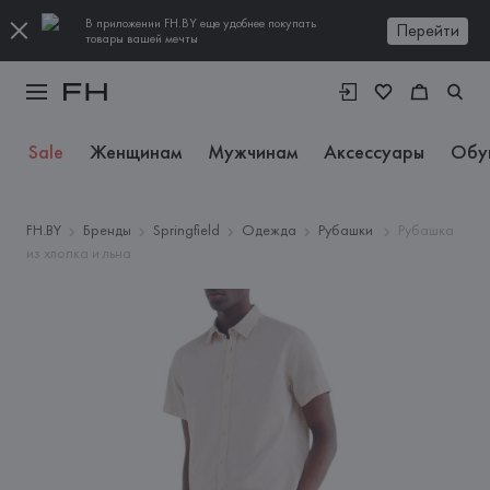
В приложении FH.BY еще удобнее покупать
Перейти
товары вашей мечты
Sale
Женщинам
Мужчинам
Аксессуары
Обу
FH.BY
Бренды
Springfield
Одежда
Рубашки
Рубашка
из хлопка и льна