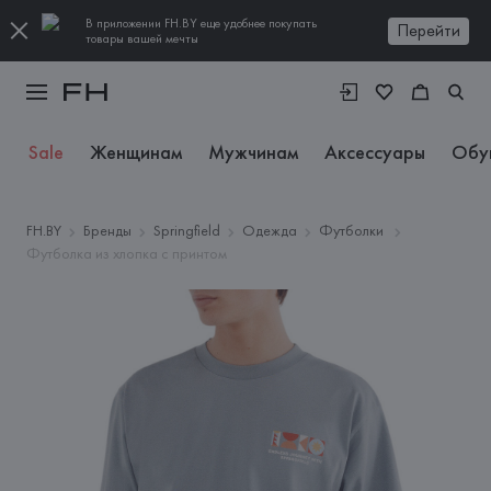
В приложении FH.BY еще удобнее покупать
Перейти
товары вашей мечты
Sale
Женщинам
Мужчинам
Аксессуары
Обу
FH.BY
Бренды
Springfield
Одежда
Футболки
Футболка из хлопка с принтом