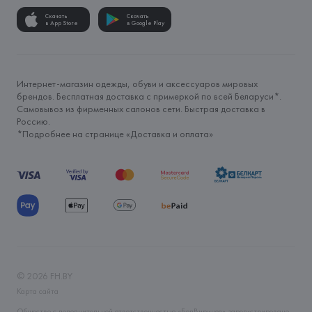
Скачать
Скачать
в App Store
в Google Play
Интернет-магазин одежды, обуви и аксессуаров мировых
брендов. Бесплатная доставка с примеркой по всей Беларуси*.
Самовывоз из фирменных салонов сети. Быстрая доставка в
Россию.
*Подробнее на странице «
Доставка и оплата
»
©
2026
FH.BY
Карта сайта
Общество с дополнительной ответственностью «БелВиринея» зарегистрировано