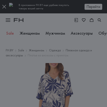
В приложении FH.BY еще удобнее покупать
Перейти
товары вашей мечты
Sale
Женщинам
Мужчинам
Аксессуары
Обу
FH.BY
Sale
Женщинам
Одежда
Пляжная одежда и
аксессуары
Платье из вискозы с принтом