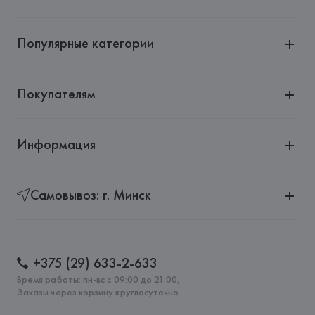
Адрес: 
ИСПАНИЯ, 
EUROFIEL CONFECCION S.A., AVDA 
LLANO CASTELLANO, NUM. 51 28034 MADRID,
Популярные категории
Страна происхождения товара: 
КИТАЙ
Покупателям
Информация
Самовывоз: г. Минск
+375 (29) 633-2-633
Время работы: пн-вс с 09:00 до 21:00,
Заказы через корзину круглосуточно