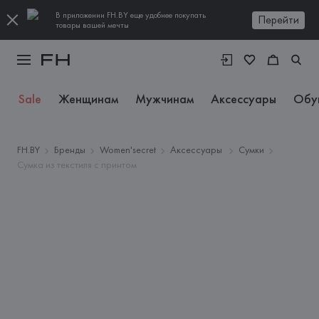
В приложении FH.BY еще удобнее покупать
Перейти
товары вашей мечты
Sale
Женщинам
Мужчинам
Аксессуары
Обу
FH.BY
Бренды
Women'secret
Аксессуары
Сумки
Сумка из текстиля с принтом