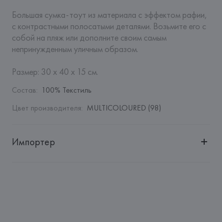
Большая сумка-тоут из материала с эффектом рафии, 
с контрастными полосатыми деталями. Возьмите его с 
собой на пляж или дополните своим самым 
непринужденным уличным образом.

Размер: 30 x 40 x 15 см.
Состав
:
100% Текстиль
Цвет производителя
:
MULTICOLOURED (98)
Импортер
Импортер: 
Общество с дополнительной ответственностью 
"БелВиринея"
Адрес: 
Республика Беларусь, 220030, г. Минск, ул. 
Немига, 5, пом. 39
Производитель: 
EUROFIEL CONFECCION S.A.