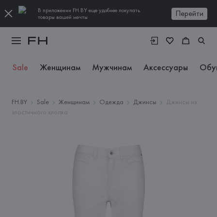
В приложении FH.BY еще удобнее покупать
Перейти
товары вашей мечты
Sale
Женщинам
Мужчинам
Аксессуары
Обу
FH.BY
Sale
Женщинам
Одежда
Джинсы
Джинсы из
эластичного хлопка