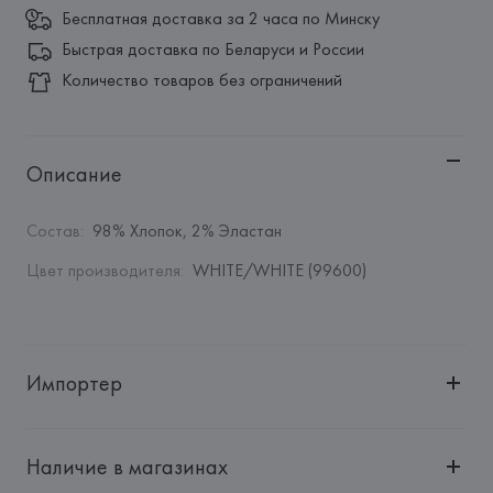
Бесплатная доставка за 2 часа по Минску
Быстрая доставка по Беларуси и России
Количество товаров без ограничений
Описание
Состав
:
98% Хлопок, 2% Эластан
Цвет производителя
:
WHITE/WHITE (99600)
Импортер
Импортер: 
Общество с дополнительной ответственностью 
"БелВиринея"
Наличие в магазинах
Адрес: 
Республика Беларусь, 220030, г. Минск, ул. 