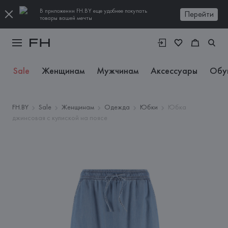
В приложении FH.BY еще удобнее покупать
Перейти
товары вашей мечты
Sale
Женщинам
Мужчинам
Аксессуары
Обу
FH.BY
Sale
Женщинам
Одежда
Юбки
Юбка
джинсовая с кулиской на поясе