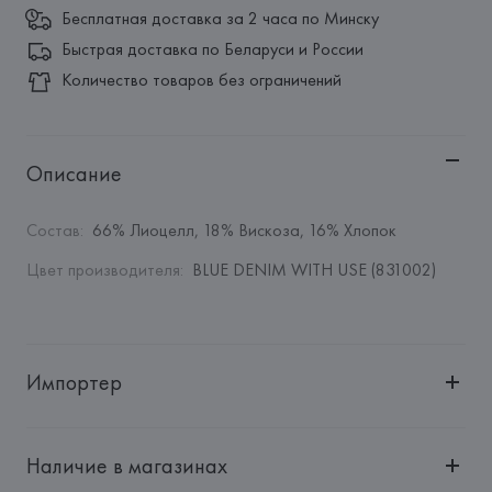
Бесплатная доставка за 2 часа по Минску
Быстрая доставка по Беларуси и России
Количество товаров без ограничений
Описание
Состав
:
66% Лиоцелл, 18% Вискоза, 16% Хлопок
Цвет производителя
:
BLUE DENIM WITH USE (831002)
Импортер
Импортер: 
Общество с дополнительной ответственностью 
"БелВиринея"
Наличие в магазинах
Адрес: 
Республика Беларусь, 220030, г. Минск, ул. 