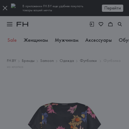
В приложении FH.BY еще удобнее покупать
Перейти
товары вашей мечты
Sale
Женщинам
Мужчинам
Аксессуары
Обу
FH.BY
Бренды
Samoon
Одежда
Футболки
Футболка
из хлопка