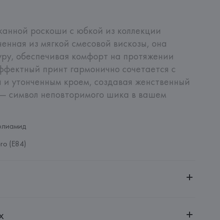
канной роскоши с юбкой из коллекции 
лненная из мягкой смесовой вискозы, она 
уру, обеспечивая комфорт на протяжении 
Эффектный принт гармонично сочетается с 
и утонченным кроем, создавая женственный 
hi — символ неповторимого шика в вашем 
олиамид
ro (E84)
ченной ответственностью "Авикойл Интернешнл"
х
20051, г. Минск, ул. Рафиева, д. 64, помещение 2-27