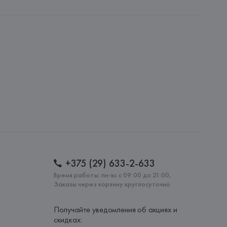
p.A.
.A., Via Viadagola, 30, 40057 Quarto Inferiore di 
: 
КИТАЙ
+375 (29) 633-2-633
Время работы: пн-вс с 09:00 до 21:00,
Заказы через корзину круглосуточно
Получайте уведомления об акциях и
скидках: