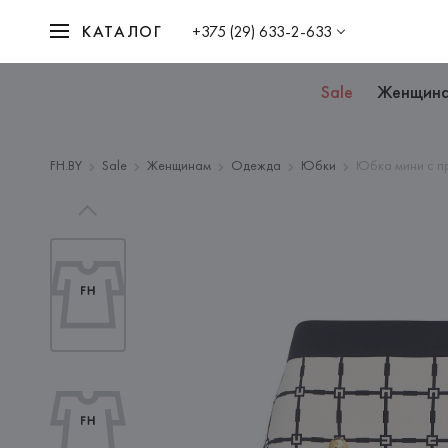
КАТАЛОГ
+375 (29) 633-2-633
Sale
Женщин
FH.BY
Sale
Женщинам
Одежда
Юбки
Юбка мини с п