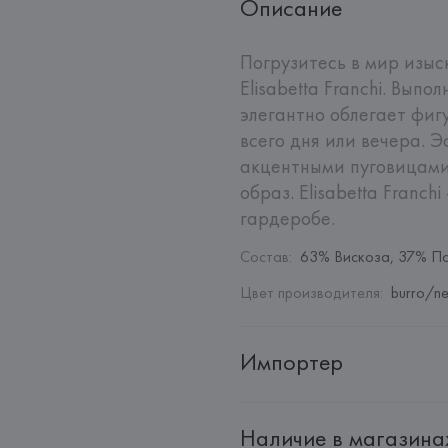
Описание
Погрузитесь в мир изыс
Elisabetta Franchi. Выпо
элегантно облегает фиг
всего дня или вечера. 
акцентными пуговицами 
образ. Elisabetta Franc
гардеробе.
Состав
:
63% Вискоза, 37% П
Цвет производителя
:
burro/ne
Импортер
Импортер: 
Общество с ограни
Наличие в магазина
Адрес: 
Республика Беларусь, 2