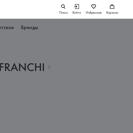
Поиск
Войти
Избранное
Корзина
етское
Бренды
FRANCHI