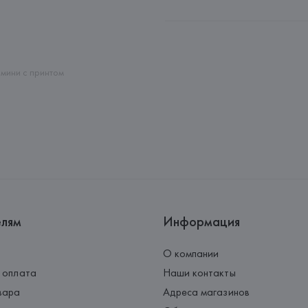
Производитель: 
BETTY BLUE S.
Адрес: 
ИТАЛИЯ, 
BETTY BLUE S.p
Granarolo Emilia (BO),
Страна происхождения товара
мини с принтом
елям
Информация
О компании
 оплата
Наши контакты
вара
Адреса магазинов