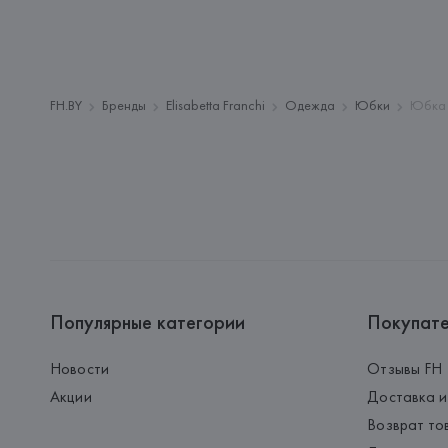
FH.BY
Бренды
Elisabetta Franchi
Одежда
Юбки
Юбка 
Популярные категории
Покупат
Новости
Отзывы FH
Акции
Доставка и
Возврат то