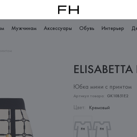
ам
Мужчинам
Аксессуары
Обувь
Интерьер
Д
ринтом
ELISABETTA
Юбка мини с принтом
Артикул товара:
GK10B51E2
Цвет
:
Кремовый