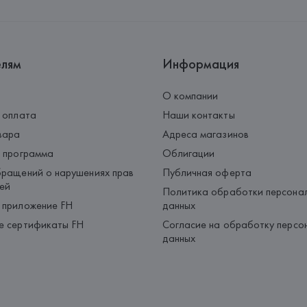
Palau-Solità i Plegamans (Barce
Страна происхождения товара
елям
Информация
О компании
 оплата
Наши контакты
вара
Адреса магазинов
 программа
Облигации
ращений о нарушениях прав
Публичная оферта
ей
Политика обработки персона
 приложение FH
данных
е сертификаты FH
Согласие на обработку персо
данных