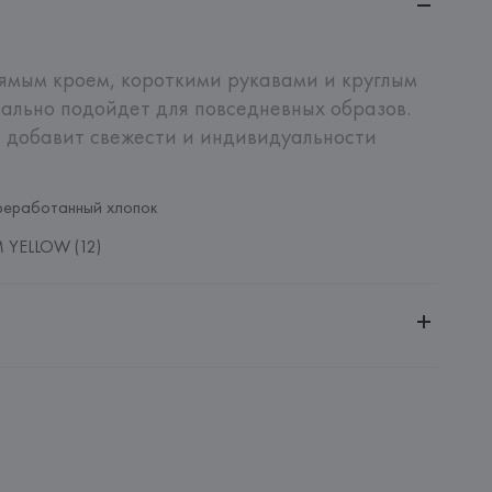
ямым кроем, короткими рукавами и круглым 
ально подойдет для повседневных образов. 
 добавит свежести и индивидуальности 
реработанный хлопок
 YELLOW (12)
ительной ответственностью "Белмаркетцентр"
0030, г. Минск, ул. Немига, 5, пом. 39, ком. 1
 S.A.
S.A., Via Augusta 10 (Pol. Ind. Riera de Caldes), 08184 