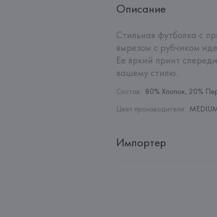
Описание
Стильная футболка с пр
вырезом с рубчиком иде
Ее яркий принт спереди
вашему стилю.
Состав
:
80% Хлопок, 20% Пе
Цвет производителя
:
MEDIUM
Импортер
Импортер: 
Общество с дополн
Адрес: 
Республика Беларусь, 22
Производитель: 
MANGO MNG,
Адрес: 
ИСПАНИЯ, 
MANGO MNG, 