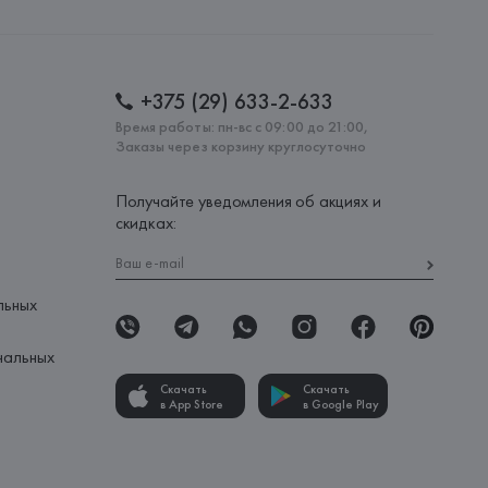
lona),
: 
БАНГЛАДЕШ
+375 (29) 633-2-633
Время работы: пн-вс с 09:00 до 21:00,
Заказы через корзину круглосуточно
Получайте уведомления об акциях и
скидках:
льных
нальных
Скачать
Скачать
в App Store
в Google Play