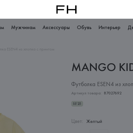
ам
Мужчинам
Аксессуары
Обувь
Интерьер
Д
ка ESEN4 из хлопка с принтом
MANGO
KI
Футболка ESEN4 из хло
Артикул товара:
87027692
SS’25
Цвет
:
Желтый