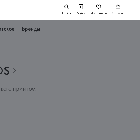
Поиск
Войти
Избранное
Корзина
етское
Бренды
DS
пка с принтом