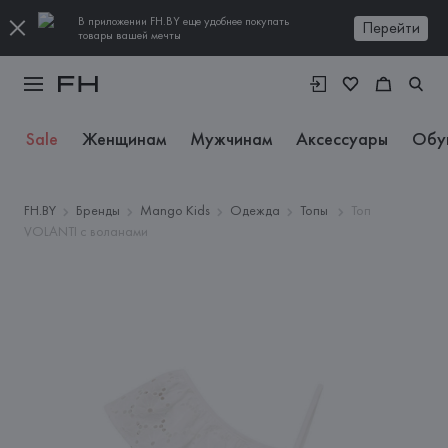
В приложении FH.BY еще удобнее покупать
Перейти
товары вашей мечты
Sale
Женщинам
Мужчинам
Аксессуары
Обу
FH.BY
Бренды
Mango Kids
Одежда
Топы
Топ
VOLANTI с воланами