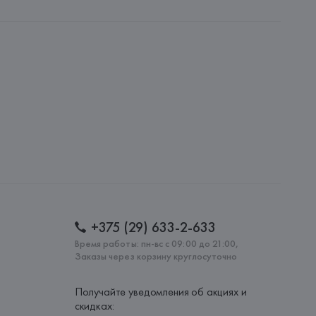
nipersonale
nipersonale, Via M. Mazzacurati 6 - 42122 Reggio Emilia,
: 
РУМЫНИЯ
+375 (29) 633-2-633
Время работы: пн-вс с 09:00 до 21:00,
Заказы через корзину круглосуточно
Получайте уведомления об акциях и
скидках: