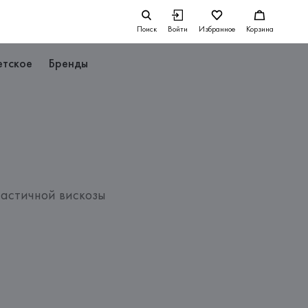
Поиск
Войти
Избранное
Корзина
етское
Бренды
астичной вискозы