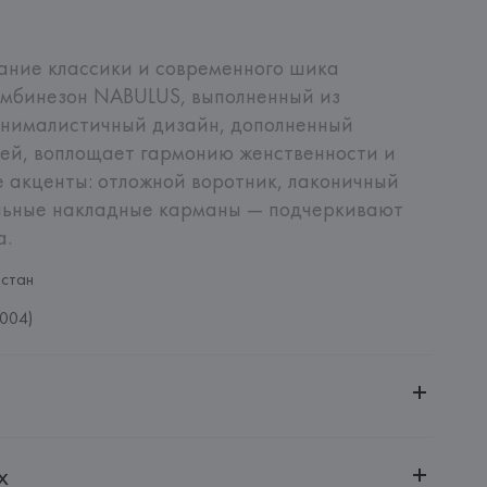
ние классики и современного шика 
мбинезон NABULUS, выполненный из 
инималистичный дизайн, дополненный 
ей, воплощает гармонию женственности и 
 акценты: отложной воротник, лаконичный 
альные накладные карманы — подчеркивают 
а.
стан
004)
ченной ответственностью "Авикойл Интернешнл"
х
20051, г. Минск, ул. Рафиева, д. 64, помещение 2-27