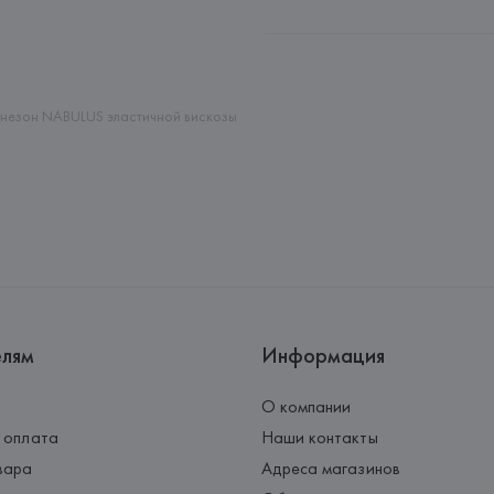
Производитель: 
DEDIMAX srl u
Адрес: 
ИТАЛИЯ, 
DEDIMAX srl u
Страна происхождения товара
незон NABULUS эластичной вискозы
елям
Информация
О компании
 оплата
Наши контакты
вара
Адреса магазинов