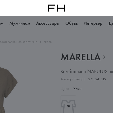
ам
Мужчинам
Аксессуары
Обувь
Интерьер
Д
езон NABULUS эластичной вискозы
MARELLA
Комбинезон NABULUS эл
Артикул товара:
2513241015
Цвет
:
Хаки