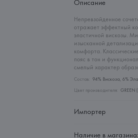
Описание
Непревзойденное сочета
отражает эффектный ко
эластичной вискозы. М
изысканной детализаци
комфорта. Классические
пояс в тон и функцион
смелый характер образ
Состав
:
94% Вискоза, 6% Эла
Цвет производителя
:
GREEN (
Импортер
Импортер: 
Общество с ограни
Наличие в магазина
Адрес: 
Республика Беларусь, 2