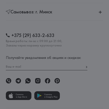
Самовывоз: г. Минск
+375 (29) 633-2-633
Время работы: пн-вс с 09:00 до 21:00,
Заказы через корзину круглосуточно
Получайте уведомления об акциях и скидках:
Скачать
Скачать
в App Store
в Google Play