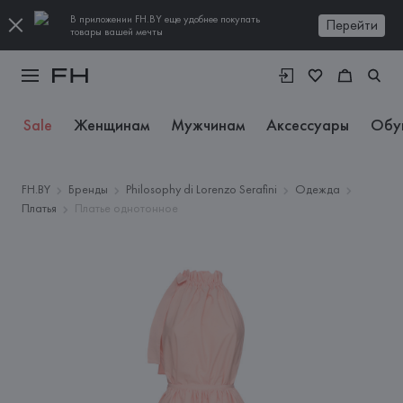
В приложении FH.BY еще удобнее покупать
Перейти
товары вашей мечты
Sale
Женщинам
Мужчинам
Аксессуары
Обу
FH.BY
Бренды
Philosophy di Lorenzo Serafini
Одежда
Платья
Платье однотонное