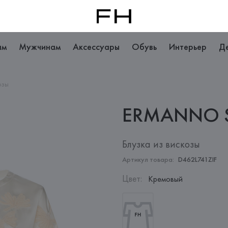
ам
Мужчинам
Аксессуары
Обувь
Интерьер
Д
озы
ERMANNO
Блузка из вискозы
Артикул товара:
D462L741ZIF
Цвет
:
Кремовый