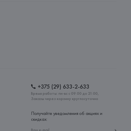
, Via di Tizzano 169, Grassina, 50012 Bagno a Ripoli (FI),
: 
ИТАЛИЯ
+375 (29) 633-2-633
Время работы: пн-вс с 09:00 до 21:00,
Заказы через корзину круглосуточно
Получайте уведомления об акциях и
скидках: