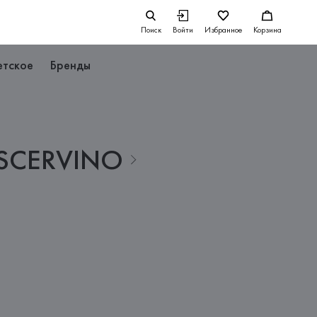
Поиск
Войти
Избранное
Корзина
етское
Бренды
SCERVINO