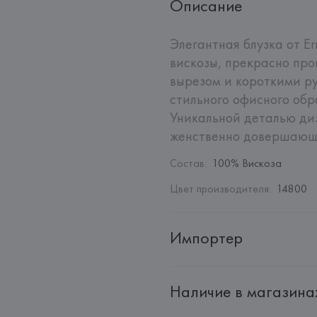
Описание
Элегантная блузка от Er
вискозы, прекрасно про
вырезом и короткими ру
стильного офисного обр
Уникальной деталью диз
женственно довершающ
Состав
:
100% Вискоза
Цвет производителя
:
14800
Импортер
Импортер: 
Общество с дополн
Наличие в магазина
Адрес: 
Республика Беларусь, 2
Производитель: 
DERNAMARIA 