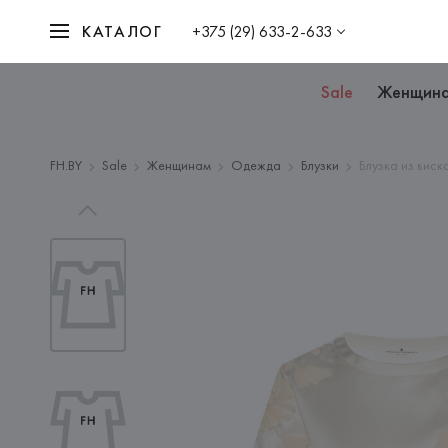
КАТАЛОГ
+375 (29) 633-2-633
Sale
Женщин
FH.BY
Sale
Женщинам
Одежда
Блузки
Блузка из виск