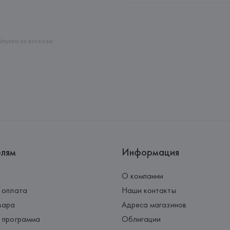
Адрес: 
ИТАЛИЯ, 
DERNAMARIA Srl
Страна происхождения товара
Блузка из вискозы
елям
Информация
О компании
 оплата
Наши контакты
вара
Адреса магазинов
 программа
Облигации