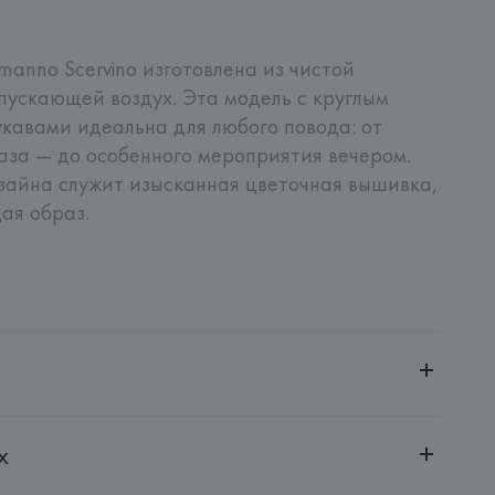
manno Scervino изготовлена из чистой 
пускающей воздух. Эта модель с круглым 
кавами идеальна для любого повода: от 
аза — до особенного мероприятия вечером. 
айна служит изысканная цветочная вышивка, 
ая образ.
ительной ответственностью "БелВиринея"
х
20030, г. Минск, ул. Немига, 5, пом. 39
Srl