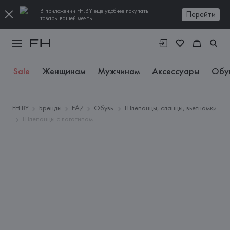
В приложении FH.BY еще удобнее покупать
Перейти
товары вашей мечты
Sale
Женщинам
Мужчинам
Аксессуары
Обу
FH.BY
Бренды
EA7
Обувь
Шлепанцы, сланцы, вьетнамки
Шлепанцы с логотипом