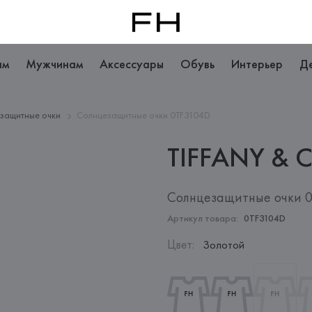
ам
Мужчинам
Аксессуары
Обувь
Интерьер
Д
защитные очки
Солнцезащитные очки 0TF3104D
TIFFANY & 
Солнцезащитные очки 
Артикул товара:
0TF3104D
Цвет
:
Золотой