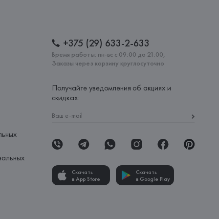
: 
ИТАЛИЯ
+375 (29) 633-2-633
Время работы: пн-вс с 09:00 до 21:00,
Заказы через корзину круглосуточно
Получайте уведомления об акциях и
скидках:
льных
нальных
Скачать
Скачать
в App Store
в Google Play