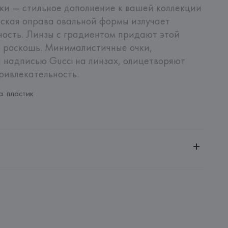
и — стильное дополнение к вашей коллекции 
еская оправа овальной формы излучает 
ность. Линзы с градиентом придают этой 
 роскошь. Минималистичные очки, 
 надписью Gucci на линзах, олицетворяют 
ривлекательность.
: пластик
енной ответственностью "Ясон Трейд"
ей, 5, комн. 506
ROUP SPA
OUP SPA, P. LE CADORNA, 3 - MILANO (MI),