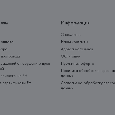
Страна происхождения товара
елям
Информация
О компании
 оплата
Наши контакты
вара
Адреса магазинов
 программа
Облигации
ращений о нарушениях прав
Публичная оферта
ей
Политика обработки персона
 приложение FH
данных
е сертификаты FH
Согласие на обработку персо
данных