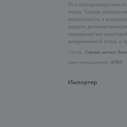
Эти солнцезащитные очк
очков. Тонкая металлич
элегантность и изыскан
модели дополнительную
подчеркнутые культовой
вневременной стиль и п
Состав
:
Оправа: металл Линза
Цвет производителя
:
617811
Импортер
Импортер: 
Общество с огранич
Адрес: 
г. Минск, пр. Победител
Производитель: 
LUXOTTICA G
Адрес: 
ИТАЛИЯ, 
LUXOTTICA GR