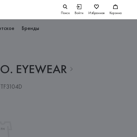
Поиск
Войти
Избранное
Корзина
етское
Бренды
CO.
EYEWEAR
0TF3104D