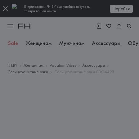
В приложении FH.BY еще удобнее покупать
Перейти
товары вашей мечты
Sale
Женщинам
Мужчинам
Аксессуары
Обу
FH.BY
Женщинам
Vacation Vibes
Аксессуары
Солнцезащитные очки
Солнцезащитные очки 0DG4493