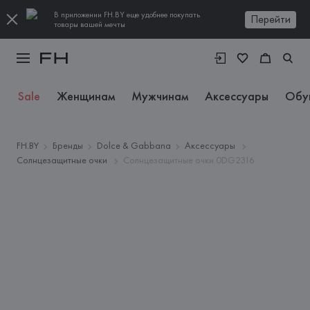
В приложении FH.BY еще удобнее покупать
Перейти
товары вашей мечты
Sale
Женщинам
Мужчинам
Аксессуары
Обу
FH.BY
Бренды
Dolce & Gabbana
Аксессуары
Солнцезащитные очки
Солнцезащитные очки 0DG2316