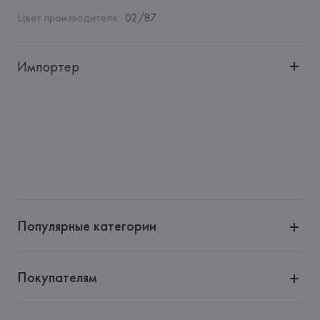
Цвет производителя
:
02/87
Импортер
Импортер: 
Общество с ограниченной ответственностью 
"Ясон Трейд"
Адрес: 
г. Минск, пр. Победителей, 5, комн. 506
Производитель: 
LUXOTTICA GROUP SPA
Адрес: 
ИТАЛИЯ, 
LUXOTTICA GROUP SPA, P. LE CADORNA, 
3 - MILANO (MI),
Страна происхождения товара: 
ИТАЛИЯ
Популярные категории
Покупателям