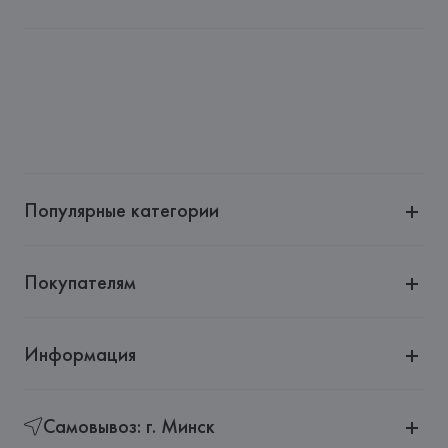
Импортер: 
Общество с ограниченной ответственностью 
"Ясон Трейд"
Адрес: 
г. Минск, пр. Победителей, 5, комн. 506
Производитель: 
LUXOTTICA GROUP SPA
Адрес: 
ИТАЛИЯ, 
LUXOTTICA GROUP SPA, P. LE CADORNA, 
3 - MILANO (MI),
Страна происхождения товара: 
ИТАЛИЯ
Популярные категории
Покупателям
Информация
Самовывоз: г. Минск