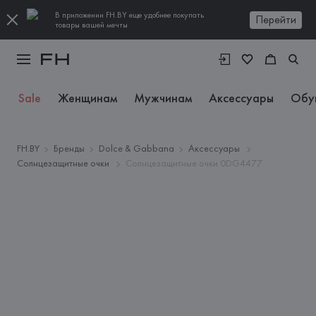
В приложении FH.BY еще удобнее покупать
Перейти
товары вашей мечты
Sale
Женщинам
Мужчинам
Аксессуары
Обу
FH.BY
Бренды
Dolce & Gabbana
Аксессуары
Солнцезащитные очки
Солнцезащитные очки 0DG4477