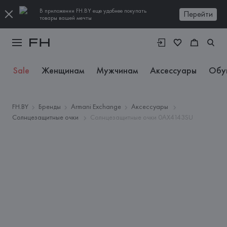
В приложении FH.BY еще удобнее покупать
Перейти
товары вашей мечты
Sale
Женщинам
Мужчинам
Аксессуары
Обу
FH.BY
Бренды
Armani Exchange
Аксессуары
Солнцезащитные очки
Солнцезащитные очки 0AX4143SU