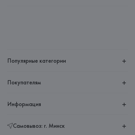
Импортер: 
Общество с ограниченной ответственностью 
"Ясон Трейд"
Адрес: 
г. Минск, пр. Победителей, 5, комн. 506
Производитель: 
LUXOTTICA GROUP SPA
Адрес: 
ИТАЛИЯ, 
LUXOTTICA GROUP SPA, P. LE CADORNA, 
3 - MILANO (MI),
Страна происхождения товара: 
БРАЗИЛИЯ
Популярные категории
Покупателям
Информация
Самовывоз: г. Минск