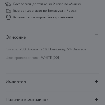
Бесплатная доставка за 2 часа по Минску
Быстрая доставка по Беларуси и России
Количество товаров без ограничений
Описание
Состав
:
70% Хлопок, 25% Полиамид, 5% Эластан
Цвет производителя
:
WHITE (001)
Импортер
Импортер: 
Общество с ограниченной ответственностью 
"Авикойл Интернешнл"
Наличие в магазинах
Адрес: 
Республика Беларусь, 220051, г. Минск, ул. 