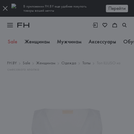
В приложении FH.BY еще удобнее покупать
Перейти
товары вашей мечты
Sale
Женщинам
Мужчинам
Аксессуары
Обу
FH.BY
Sale
Женщинам
Одежда
Топы
Топ ILLUSO из
смесового хлопка