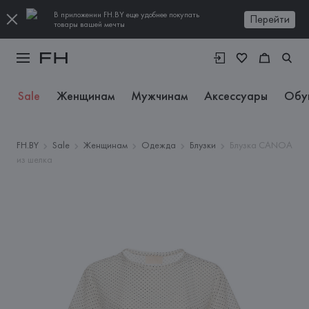
В приложении FH.BY еще удобнее покупать
Перейти
товары вашей мечты
Sale
Женщинам
Мужчинам
Аксессуары
Обу
FH.BY
Sale
Женщинам
Одежда
Блузки
Блузка CANOA
из шелка