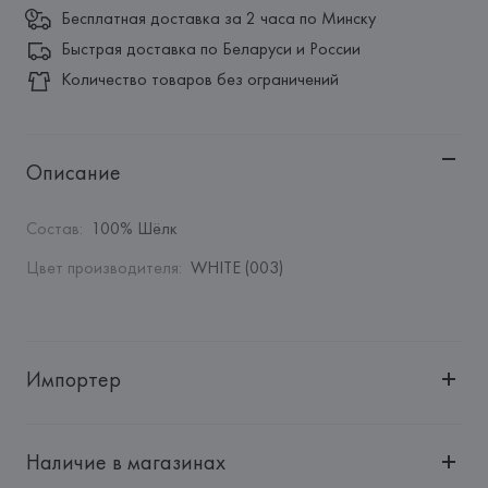
Бесплатная доставка за 2 часа по Минску
Быстрая доставка по Беларуси и России
Количество товаров без ограничений
Описание
Состав
:
100% Шёлк
Цвет производителя
:
WHITE (003)
Импортер
Импортер: 
Общество с ограниченной ответственностью 
"Авикойл Интернешнл"
Наличие в магазинах
Адрес: 
Республика Беларусь, 220051, г. Минск, ул. 