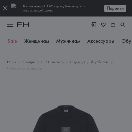
В приложении FH.BY еще удобнее покупать
Перейти
товары вашей мечты
Sale
Женщинам
Мужчинам
Аксессуары
Обу
FH.BY
Бренды
C.P. Company
Одежда
Футболки
Футболка из хлопка