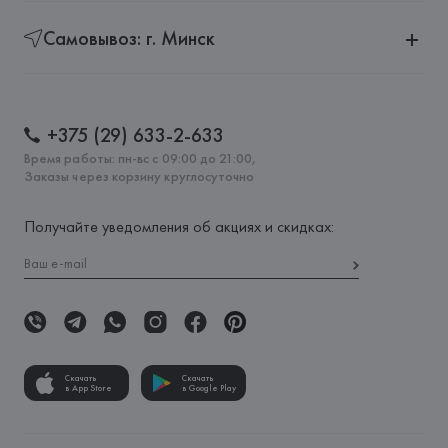
Самовывоз: г. Минск
+375 (29) 633-2-633
Время работы: пн-вс с 09:00 до 21:00,
Заказы через корзину круглосуточно
Получайте уведомления об акциях и скидках:
Скачать
Скачать
в App Store
в Google Play