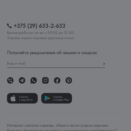
+375 (29) 633-2-633
Время работы: пн-вс с 09:00 до 21:00,
Заказы через корзину круглосуточно
Получайте уведомления об акциях и скидках:
Скачать
Скачать
в App Store
в Google Play
Интернет-магазин одежды, обуви и аксессуаров мировых
брендов. Бесплатная доставка с примеркой по всей Беларуси*.