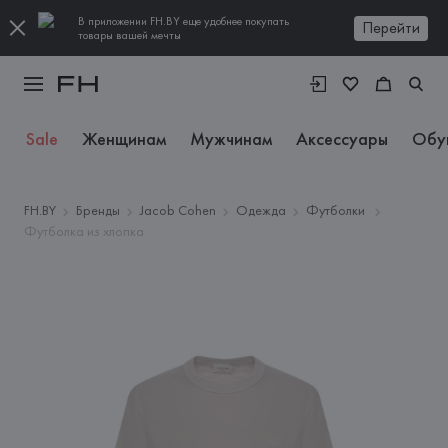
В приложении FH.BY еще удобнее покупать
Перейти
товары вашей мечты
Sale
Женщинам
Мужчинам
Аксессуары
Обу
FH.BY
Бренды
Jacob Cohen
Одежда
Футболки
Футболка из хлопка