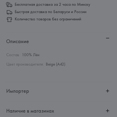
Бесплатная доставка за 2 часа по Минску
Быстрая доставка по Беларуси и России
Количество товаров без ограничений
Описание
Состав
:
100% Лён
Цвет производителя
:
Beige (A42)
Импортер
Импортер: 
Общество с дополнительной ответственностью 
"БелВиринея"
Наличие в магазинах
Адрес: 
Республика Беларусь, 220030, г. Минск, ул. 