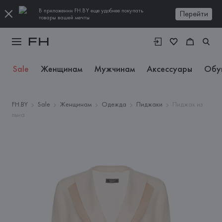
В приложении FH.BY еще удобнее покупать
Перейти
товары вашей мечты
Sale
Женщинам
Мужчинам
Аксессуары
Обу
FH.BY
Sale
Женщинам
Одежда
Пиджаки
Пиджак из
льна