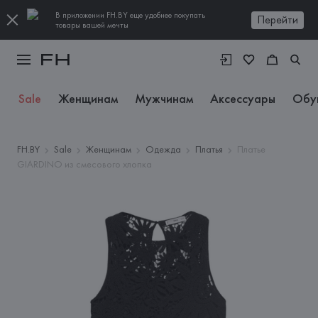
В приложении FH.BY еще удобнее покупать
Перейти
товары вашей мечты
Sale
Женщинам
Мужчинам
Аксессуары
Обу
FH.BY
Sale
Женщинам
Одежда
Платья
Платье
GIARDINO из смесового хлопка