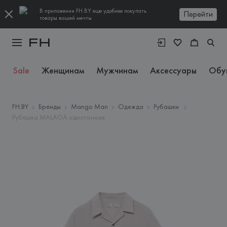
В приложении FH.BY еще удобнее покупать
Перейти
товары вашей мечты
Sale
Женщинам
Мужчинам
Аксессуары
Обу
FH.BY
Бренды
Mango Man
Одежда
Рубашки
Рубашка MALAGA однотонная