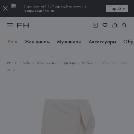
В приложении FH.BY еще удобнее покупать
Перейти
товары вашей мечты
Sale
Женщинам
Мужчинам
Аксессуары
Обу
FH.BY
Sale
Женщинам
Одежда
Юбки
Юбка PAREO из
льна