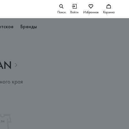
Поиск
Войти
Избранное
Корзина
етское
Бренды
AN
ного кроя