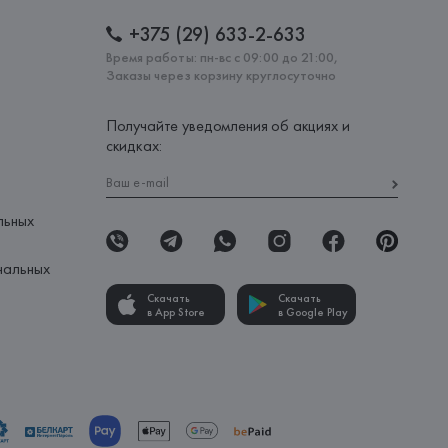
+375 (29) 633-2-633
Время работы: пн-вс с 09:00 до 21:00,
Заказы через корзину круглосуточно
Получайте уведомления об акциях и
скидках:
льных
нальных
Скачать
Скачать
в App Store
в Google Play