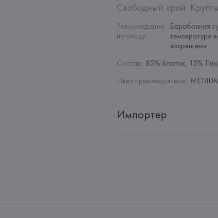
Свободный крой. Круглы
Рекомендация 
Барабанная су
по уходу
:
температуре в
запрещена
Состав
:
85% Хлопок, 15% Лён
Цвет производителя
:
MEDIUM 
Импортер
Импортер: 
Общество с дополн
Адрес: 
Республика Беларусь, 22
Производитель: 
MANGO MNG,
Адрес: 
ИСПАНИЯ, 
MANGO MNG, 
Palau-Solità i Plegamans (Barce
Страна происхождения товара