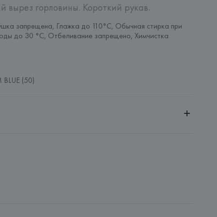
й вырез горловины. Короткий рукав.
шка запрещена, Глажка до 110°C, Обычная стирка при 
оды до 30 °C, Отбеливание запрещено, Химчистка 
BLUE (50)
ительной ответственностью "Белмаркетцентр"
0030, г. Минск, ул. Немига, 5, пом. 39, ком. 1
 S.A.
S.A., Via Augusta 10 (Pol. Ind. Riera de Caldes), 08184 
lona),
: 
БАНГЛАДЕШ