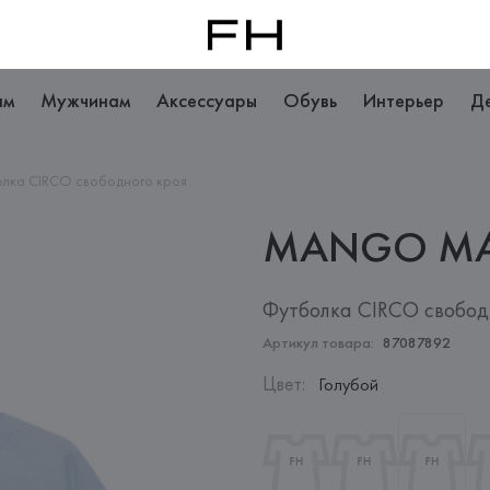
ам
Мужчинам
Аксессуары
Обувь
Интерьер
Д
лка CIRCO свободного кроя
MANGO
M
Футболка CIRCO свобод
Артикул товара:
87087892
Цвет
:
Голубой