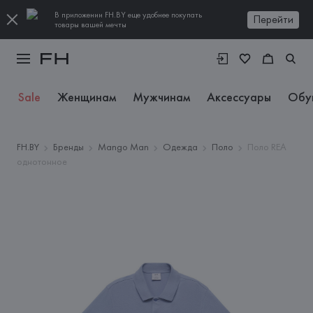
В приложении FH.BY еще удобнее покупать
Перейти
товары вашей мечты
Sale
Женщинам
Мужчинам
Аксессуары
Обу
FH.BY
Бренды
Mango Man
Одежда
Поло
Поло REA
однотонное