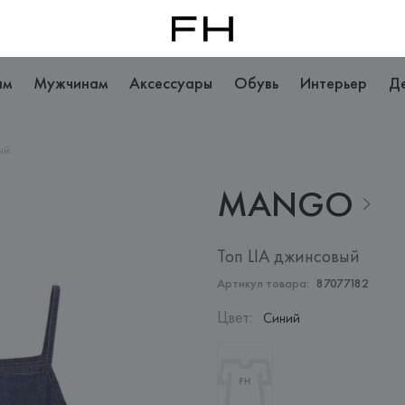
ам
Мужчинам
Аксессуары
Обувь
Интерьер
Д
ый
MANGO
Топ LIA джинсовый
Артикул товара:
87077182
Цвет
:
Синий