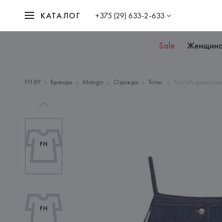
КАТАЛОГ
+375 (29) 633-2-633
Sale
Женщин
FH.BY
Бренды
Mango
Одежда
Топы
Топ LIA джинсов