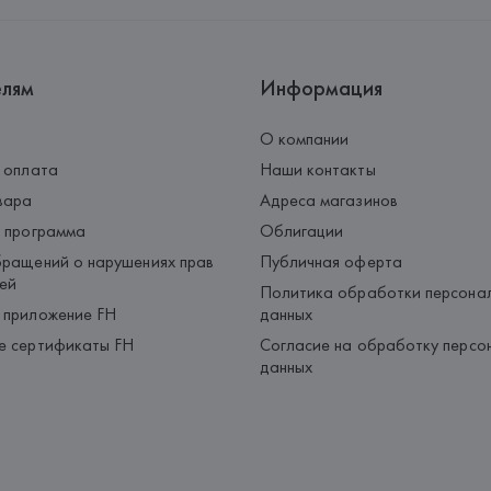
Страна происхождения товара
елям
Информация
О компании
 оплата
Наши контакты
вара
Адреса магазинов
 программа
Облигации
ращений о нарушениях прав
Публичная оферта
ей
Политика обработки персона
 приложение FH
данных
е сертификаты FH
Согласие на обработку персо
данных