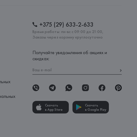
: 
БАНГЛАДЕШ
+375 (29) 633-2-633
Время работы: пн-вс с 09:00 до 21:00,
Заказы через корзину круглосуточно
Получайте уведомления об акциях и
скидках:
льных
нальных
Скачать
Скачать
в App Store
в Google Play