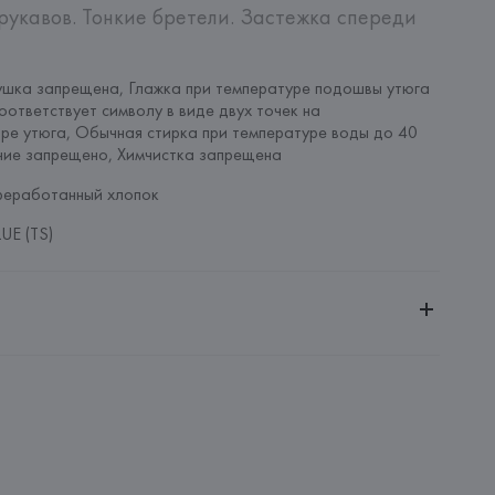
рукавов. Тонкие бретели. Застежка спереди 
шка запрещена, Глажка при температуре подошвы утюга 
оответствует символу в виде двух точек на 
ре утюга, Обычная стирка при температуре воды до 40 
ние запрещено, Химчистка запрещена
реработанный хлопок
UE (TS)
ительной ответственностью "Белмаркетцентр"
0030, г. Минск, ул. Немига, 5, пом. 39, ком. 1
 S.A.
S.A., Via Augusta 10 (Pol. Ind. Riera de Caldes), 08184 
lona),