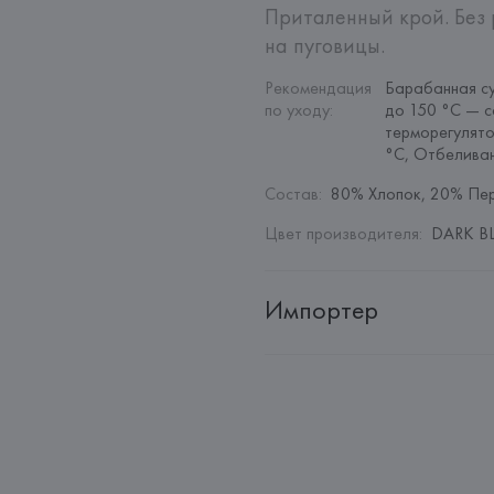
Приталенный крой. Без 
на пуговицы.
Рекомендация 
Барабанная су
по уходу
:
до 150 °C — с
терморегулято
°C, Отбелива
Состав
:
80% Хлопок, 20% Пе
Цвет производителя
:
DARK BL
Импортер
Импортер: 
Общество с дополн
Адрес: 
Республика Беларусь, 22
Производитель: 
MANGO MNG,
Адрес: 
ИСПАНИЯ, 
MANGO MNG, 
Palau-Solità i Plegamans (Barce