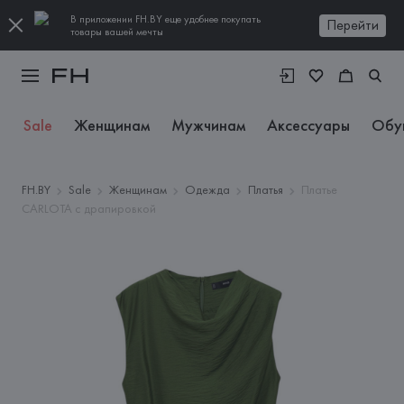
В приложении FH.BY еще удобнее покупать
Перейти
товары вашей мечты
Sale
Женщинам
Мужчинам
Аксессуары
Обу
FH.BY
Sale
Женщинам
Одежда
Платья
Платье
CARLOTA с драпировкой