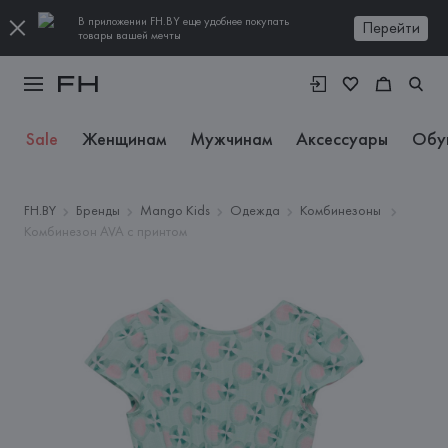
В приложении FH.BY еще удобнее покупать
Перейти
товары вашей мечты
Sale
Женщинам
Мужчинам
Аксессуары
Обу
FH.BY
Бренды
Mango Kids
Одежда
Комбинезоны
Комбинезон AVA с принтом