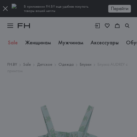
В приложении FH.BY еще удобнее покупать
Перейти
товары вашей мечты
Sale
Женщинам
Мужчинам
Аксессуары
Обу
FH.BY
Sale
Детское
Одежда
Блузки
Блузка AUDREY с
принтом