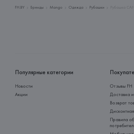
FH.BY
Бренды
Mango
Одежда
Рубашки
Рубашка CAH
Популярные категории
Покупат
Новости
Отзывы FH
Акции
Доставка и
Возврат то
Дисконтная
Правила об
потребител
Мобильное