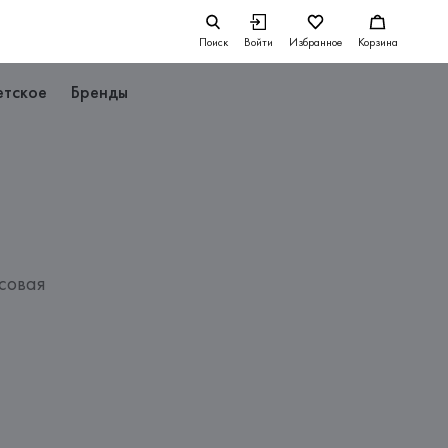
Поиск
Войти
Избранное
Корзина
етское
Бренды
совая