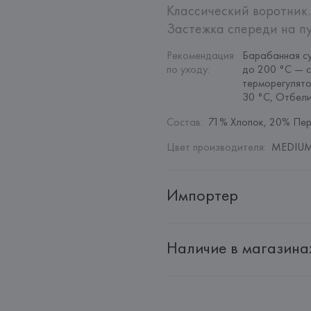
Классический воротник.
Застежка спереди на пу
Рекомендация 
Барабанная су
по уходу
:
до 200 °C — с
терморегулято
30 °C, Отбел
Состав
:
71% Хлопок, 20% Пер
Цвет производителя
:
MEDIUM
Импортер
Импортер: 
Общество с дополн
Наличие в магазина
Адрес: 
Республика Беларусь, 22
Производитель: 
MANGO MNG,
Адрес: 
ИСПАНИЯ, 
MANGO MNG, 
Palau-Solità i Plegamans (Barce