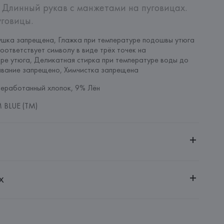
 Длинный рукав с манжетами на пуговицах. 
говицы.
шка запрещена, Глажка при температуре подошвы утюга 
оответствует символу в виде трёх точек на 
ре утюга, Деликатная стирка при температуре воды до 
ивание запрещено, Химчистка запрещена
еработанный хлопок, 9% Лён
 BLUE (TM)
ительной ответственностью "Белмаркетцентр"
х
0030, г. Минск, ул. Немига, 5, пом. 39, ком. 1
 S.A.
S.A., Via Augusta 10 (Pol. Ind. Riera de Caldes), 08184 
lona),