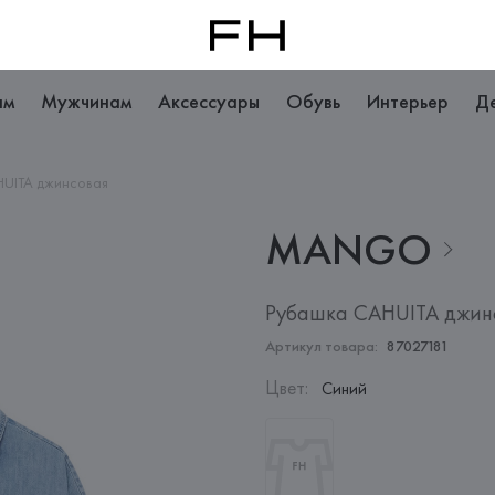
ам
Мужчинам
Аксессуары
Обувь
Интерьер
Д
HUITA джинсовая
MANGO
Рубашка CAHUITA джин
Артикул товара:
87027181
Цвет
:
Синий