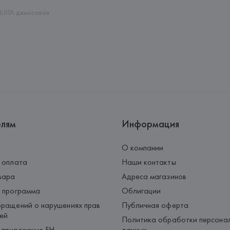
Страна происхождения товара
UITA джинсовая
елям
Информация
О компании
 оплата
Наши контакты
вара
Адреса магазинов
 программа
Облигации
ращений о нарушениях прав
Публичная оферта
ей
Политика обработки персона
 приложение FH
данных