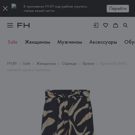
В приложении FH.BY еще удобнее покупать
Перейти
товары вашей мечты
Sale
Женщинам
Мужчинам
Аксессуары
Обу
FH.BY
Sale
Женщинам
Одежда
Брюки
Брюки PLUMAS
прямого кроя с принтом