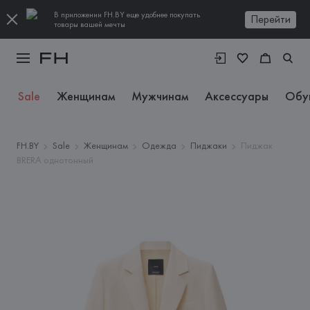
В приложении FH.BY еще удобнее покупать
Перейти
товары вашей мечты
Sale
Женщинам
Мужчинам
Аксессуары
Обу
FH.BY
Sale
Женщинам
Одежда
Пиджаки
Пиджак
BRERA однотонный