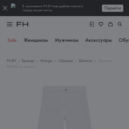
В приложении FH.BY еще удобнее покупать
Перейти
товары вашей мечты
Sale
Женщинам
Мужчинам
Аксессуары
Обу
FH.BY
Бренды
Mango
Одежда
Джинсы
Джинсы
EMMA из хлопка