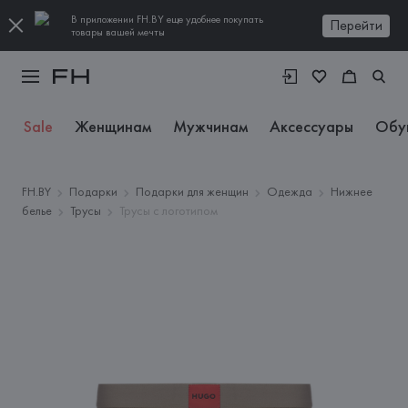
В приложении FH.BY еще удобнее покупать
Перейти
товары вашей мечты
Sale
Женщинам
Мужчинам
Аксессуары
Обу
FH.BY
Подарки
Подарки для женщин
Одежда
Нижнее
белье
Трусы
Трусы с логотипом