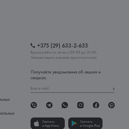
+375 (29) 633-2-633
Время работы: пн-вс с 09:00 до 21:00,
Заказы через корзину круглосуточно
Получайте уведомления об акциях и
скидках:
льных
нальных
Скачать
Скачать
в App Store
в Google Play