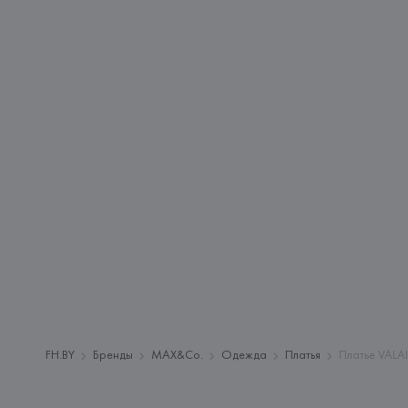
FH.BY
Бренды
MAX&Co.
Одежда
Платья
Платье VALAI