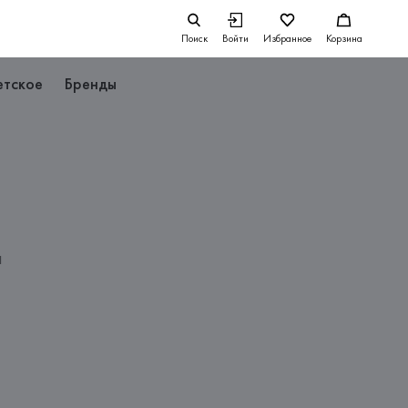
Поиск
Войти
Избранное
Корзина
етское
Бренды
а