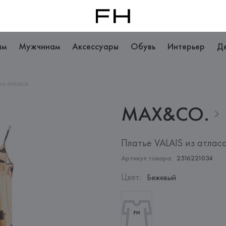
ам
Мужчинам
Аксессуары
Обувь
Интерьер
Д
из атласа
MAX&CO.
Платье VALAIS из атлас
Артикул товара:
2516221034
Цвет
:
Бежевый